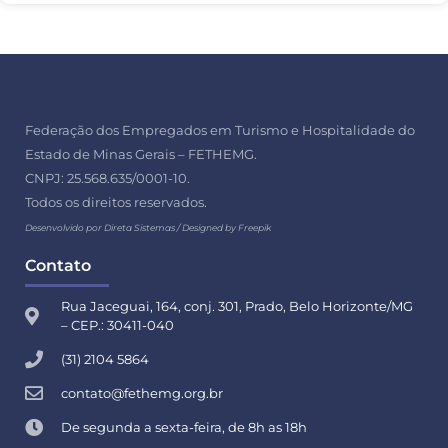
Federação dos Empregados em Turismo e Hospitalidade do
Estado de Minas Gerais – FETHEMG.
CNPJ: 25.568.635/0001-10.
Todos os direitos reservados.
Desenvolvido por Direta Sistemas /
Designed by Freepik
Contato
Rua Jaceguai, 164, conj. 301, Prado, Belo Horizonte/MG
– CEP.: 30411-040
(31) 2104 5864
contato@fethemg.org.br
De segunda a sexta-feira, de 8h as 18h