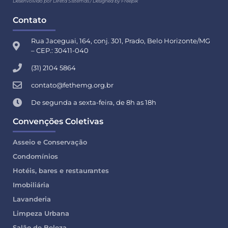
Desenvolvido por Direta Sistemas /
Designed by Freepik
Contato
Rua Jaceguai, 164, conj. 301, Prado, Belo Horizonte/MG
– CEP.: 30411-040
(31) 2104 5864
contato@fethemg.org.br
De segunda a sexta-feira, de 8h as 18h
Convenções Coletivas
Asseio e Conservação
Condomínios
Hotéis, bares e restaurantes
Imobiliária
Lavanderia
Limpeza Urbana
Salão de Beleza