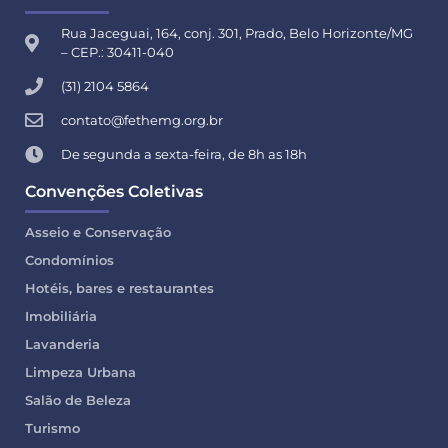
Rua Jaceguai, 164, conj. 301, Prado, Belo Horizonte/MG
– CEP.: 30411-040
(31) 2104 5864
contato@fethemg.org.br
De segunda a sexta-feira, de 8h as 18h
Convenções Coletivas
Asseio e Conservação
Condomínios
Hotéis, bares e restaurantes
Imobiliária
Lavanderia
Limpeza Urbana
Salão de Beleza
Turismo