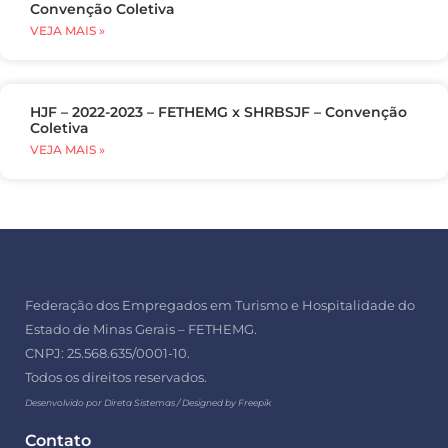
Convenção Coletiva
VEJA MAIS »
HJF – 2022-2023 – FETHEMG x SHRBSJF – Convenção
Coletiva
VEJA MAIS »
Federação dos Empregados em Turismo e Hospitalidade do
Estado de Minas Gerais – FETHEMG.
CNPJ: 25.568.635/0001-10.
Todos os direitos reservados.
Desenvolvido por Direta Sistemas /
Designed by Freepik
Contato