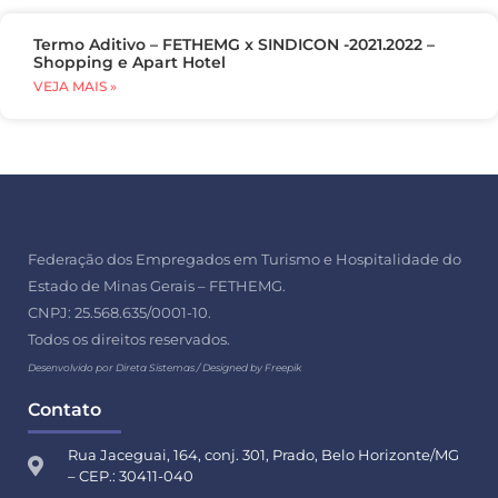
Termo Aditivo – FETHEMG x SINDICON -2021.2022 –
Shopping e Apart Hotel
VEJA MAIS »
Federação dos Empregados em Turismo e Hospitalidade do
Estado de Minas Gerais – FETHEMG.
CNPJ: 25.568.635/0001-10.
Todos os direitos reservados.
Desenvolvido por Direta Sistemas /
Designed by Freepik
Contato
Rua Jaceguai, 164, conj. 301, Prado, Belo Horizonte/MG
– CEP.: 30411-040