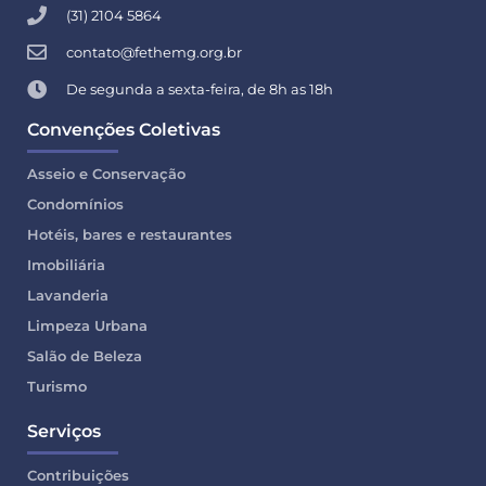
(31) 2104 5864
contato@fethemg.org.br
De segunda a sexta-feira, de 8h as 18h
Convenções Coletivas
Asseio e Conservação
Condomínios
Hotéis, bares e restaurantes
Imobiliária
Lavanderia
Limpeza Urbana
Salão de Beleza
Turismo
Serviços
Contribuições