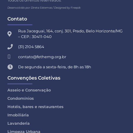
Todos os direitos reservados.
Desenvolvido por Direta Sistemas /
Designed by Freepik
Contato
Rua Jaceguai, 164, conj. 301, Prado, Belo Horizonte/MG
– CEP.: 30411-040
(31) 2104 5864
contato@fethemg.org.br
De segunda a sexta-feira, de 8h as 18h
Convenções Coletivas
Asseio e Conservação
Condomínios
Hotéis, bares e restaurantes
Imobiliária
Lavanderia
Limpeza Urbana