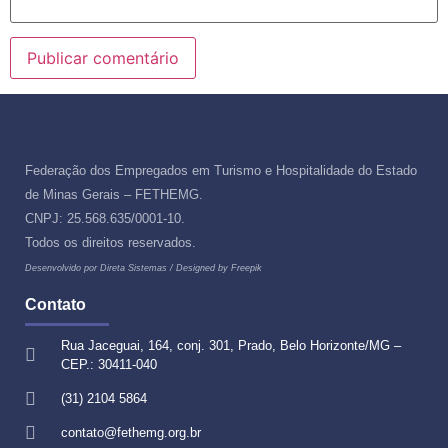
Federação dos Empregados em Turismo e Hospitalidade do Estado
de Minas Gerais – FETHEMG.
CNPJ: 25.568.635/0001-10.
Todos os direitos reservados.
Desenvolvido por Direta Sistemas /
Designed by Freepik
Contato
Rua Jaceguai, 164, conj. 301, Prado, Belo Horizonte/MG –
CEP.: 30411-040
(31) 2104 5864
contato@fethemg.org.br