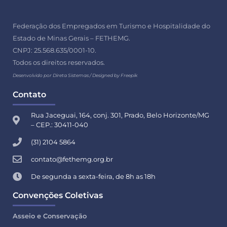
Federação dos Empregados em Turismo e Hospitalidade do
Estado de Minas Gerais – FETHEMG.
CNPJ: 25.568.635/0001-10.
Todos os direitos reservados.
Desenvolvido por Direta Sistemas /
Designed by Freepik
Contato
Rua Jaceguai, 164, conj. 301, Prado, Belo Horizonte/MG
– CEP.: 30411-040
(31) 2104 5864
contato@fethemg.org.br
De segunda a sexta-feira, de 8h as 18h
Convenções Coletivas
Asseio e Conservação