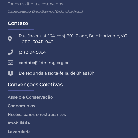
Todos os direitos reservados.
Desenvolvido por Direta Sistemas /
Designed by Freepik
Contato
Rua Jaceguai, 164, conj. 301, Prado, Belo Horizonte/MG
– CEP.: 30411-040
(31) 2104 5864
contato@fethemg.org.br
De segunda a sexta-feira, de 8h as 18h
Convenções Coletivas
Asseio e Conservação
Condomínios
Hotéis, bares e restaurantes
Imobiliária
Lavanderia